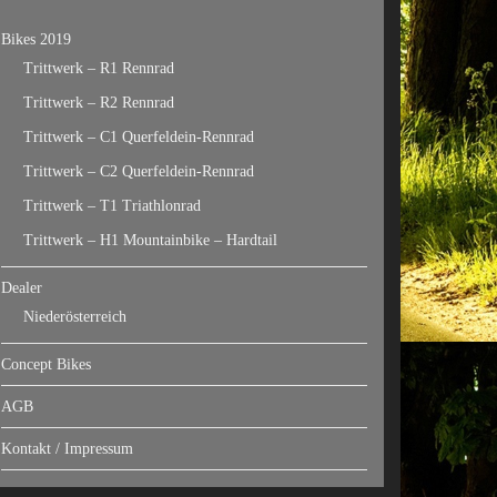
Bikes 2019
Trittwerk – R1 Rennrad
Trittwerk – R2 Rennrad
Trittwerk – C1 Querfeldein-Rennrad
Trittwerk – C2 Querfeldein-Rennrad
Trittwerk – T1 Triathlonrad
Trittwerk – H1 Mountainbike – Hardtail
Dealer
Niederösterreich
Concept Bikes
AGB
Kontakt / Impressum