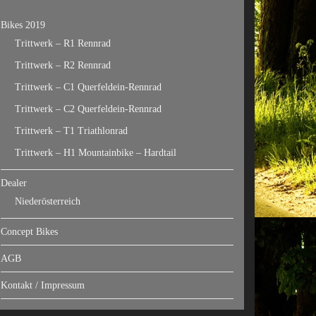
Bikes 2019
Trittwerk – R1 Rennrad
Trittwerk – R2 Rennrad
Trittwerk – C1 Querfeldein-Rennrad
Trittwerk – C2 Querfeldein-Rennrad
Trittwerk – T1 Triathlonrad
Trittwerk – H1 Mountainbike – Hardtail
Dealer
Niederösterreich
Concept Bikes
AGB
Kontakt / Impressum