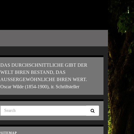
DAS DURCHSCHNITTLICHE GIBT DER
WELT IHREN BESTAND, DAS
AUSSERGEWÖHNLICHE IHREN WERT.
Oscar Wilde (1854-1900), ir. Schriftsteller
SITEMAP