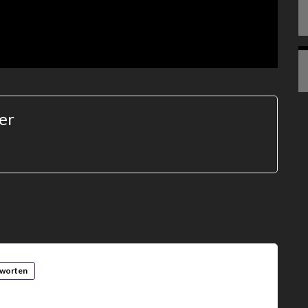
er
worten