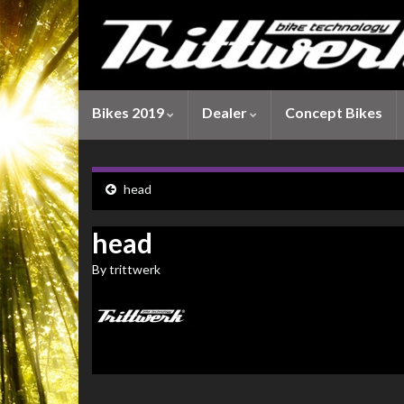
Bikes 2019
Dealer
Concept Bikes
head
head
By
trittwerk