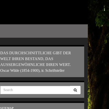
DAS DURCHSCHNITTLICHE GIBT DER
WELT IHREN BESTAND, DAS
AUSSERGEWÖHNLICHE IHREN WERT.
Oscar Wilde (1854-1900), ir. Schriftsteller
SITEMAP