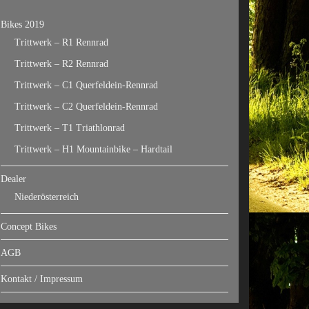
Bikes 2019
Trittwerk – R1 Rennrad
Trittwerk – R2 Rennrad
Trittwerk – C1 Querfeldein-Rennrad
Trittwerk – C2 Querfeldein-Rennrad
Trittwerk – T1 Triathlonrad
Trittwerk – H1 Mountainbike – Hardtail
Dealer
Niederösterreich
Concept Bikes
AGB
Kontakt / Impressum