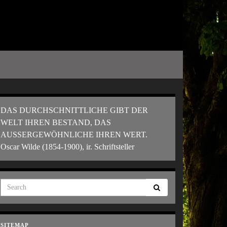
DAS DURCHSCHNITTLICHE GIBT DER
WELT IHREN BESTAND, DAS
AUSSERGEWÖHNLICHE IHREN WERT.
Oscar Wilde (1854-1900), ir. Schriftsteller
SITEMAP