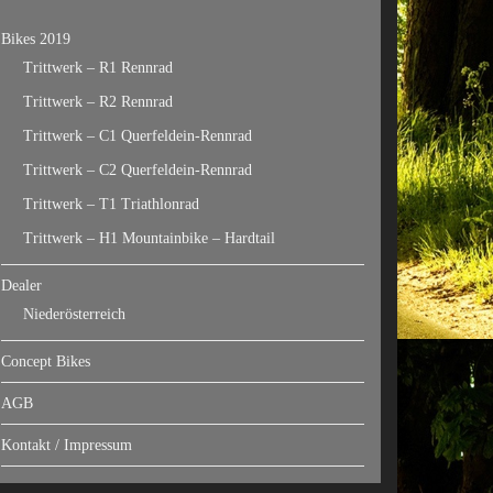
Bikes 2019
Trittwerk – R1 Rennrad
Trittwerk – R2 Rennrad
Trittwerk – C1 Querfeldein-Rennrad
Trittwerk – C2 Querfeldein-Rennrad
Trittwerk – T1 Triathlonrad
Trittwerk – H1 Mountainbike – Hardtail
Dealer
Niederösterreich
Concept Bikes
AGB
Kontakt / Impressum